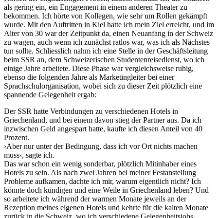
als gering ein, ein Engagement in einem anderen Theater zu
bekommen. Ich hörte von Kollegen, wie sehr um Rollen gekämpft
wurde. Mit den Auftritten in Kiel hatte ich mein Ziel erreicht, und im
Alter von 30 war der Zeitpunkt da, einen Neuanfang in der Schweiz
zu wagen, auch wenn ich zunächst ratlos war, was ich als Nächstes
tun sollte. Schliesslich nahm ich eine Stelle in der Geschäftsleitung
beim SSR an, dem Schweizerischen Studentenreisedienst, wo ich
einige Jahre arbeitete. Diese Phase war vergleichsweise ruhig,
ebenso die folgenden Jahre als Marketingleiter bei einer
Sprachschulorganisation, wobei sich zu dieser Zeit plötzlich eine
spannende Gelegenheit ergab:
Der SSR hatte Verbindungen zu verschiedenen Hotels in
Griechenland, und bei einem davon stieg der Partner aus. Da ich
inzwischen Geld angespart hatte, kaufte ich diesen Anteil von 40
Prozent.
›Aber nur unter der Bedingung, dass ich vor Ort nichts machen
muss‹, sagte ich.
Das war schon ein wenig sonderbar, plötzlich Mitinhaber eines
Hotels zu sein. Als nach zwei Jahren bei meiner Festanstellung
Probleme aufkamen, dachte ich mir, warum eigentlich nicht? Ich
könnte doch kündigen und eine Weile in Griechenland leben? Und
so arbeitete ich während der warmen Monate jeweils an der
Rezeption meines eigenen Hotels und kehrte für die kalten Monate
zurück in die Schweiz, wo ich verschiedene Gelegenheitsjobs