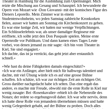
Theater in Hamburg für die Ausbildung zum Opernsänger. Mich
reizte die Mischung aus Gesang und Schauspiel. Ich bewunderte die
Opern von Mozart wie ›Don Giovanni‹ mit der komischen Figur des
Dieners Leporello. Mein Zimmer war in einem
Studentenwohnheim, wo jeden Samstag zahlreiche Kronkorken
fielen, ausser wir hatten am Sonntag ein Kirchenkonzert zu geben.
Es war eine lustige Zeit, wir hatten nur wenige Verpflichtungen.
Ein Schlüsselerlebnis war, als unser damaliger Regisseur mir
eröffnete, ich sollte jetzt den Don Pasquale spielen. Meine erste
Opernrolle vor Publikum. Und dann kamen eines Tages Leute
vorbei, von denen jemand zu mir sagte: ›Ich bin vom Theater in
Kiel, Sie sind engagiert.‹
Ich dachte, das ist ja verrückt, das geht jetzt aber erstaunlich
schnell.«
»Wie hast du deine Fähigkeiten damals eingeschätzt?«
»Ich war ein Anfänger, aber hielt mich für halbwegs talentiert und
dachte, mit viel Übung würde ich es auf eine grosse Bühne
schaffen. Ich schätze, ich war zur richtigen Zeit am richtigen Ort.
Gross darüber nachgedacht habe ich selten. Das eine ergab das
andere, es machte mir Freude, obwohl mir die erste Rolle in Kiel nur
wenig zusagte: Bei ›Rosenkavalier‹ erhielt ich die Nebenrolle des
Notars; der redete so ergebungsvoll daher. Ich war sehr nervös, denn
ich hatte diese Rolle von jemandem übernehmen müssen und hatte
wenig Gelegenheit gehabt, auf der Bühne zu proben. Doch alles