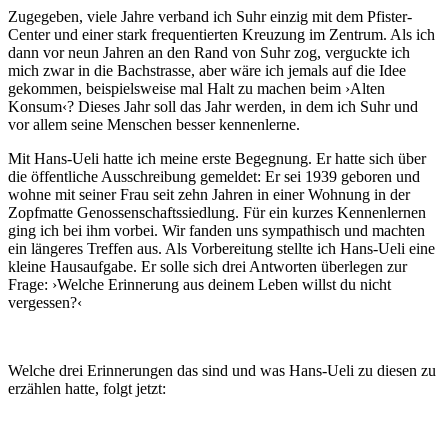
Zugegeben, viele Jahre verband ich Suhr einzig mit dem Pfister-
Center und einer stark frequentierten Kreuzung im Zentrum. Als ich
dann vor neun Jahren an den Rand von Suhr zog, verguckte ich
mich zwar in die Bachstrasse, aber wäre ich jemals auf die Idee
gekommen, beispielsweise mal Halt zu machen beim ›Alten
Konsum‹? Dieses Jahr soll das Jahr werden, in dem ich Suhr und
vor allem seine Menschen besser kennenlerne.
Mit Hans-Ueli hatte ich meine erste Begegnung. Er hatte sich über
die öffentliche Ausschreibung gemeldet: Er sei 1939 geboren und
wohne mit seiner Frau seit zehn Jahren in einer Wohnung in der
Zopfmatte Genossenschaftssiedlung. Für ein kurzes Kennenlernen
ging ich bei ihm vorbei. Wir fanden uns sympathisch und machten
ein längeres Treffen aus. Als Vorbereitung stellte ich Hans-Ueli eine
kleine Hausaufgabe. Er solle sich drei Antworten überlegen zur
Frage: ›Welche Erinnerung aus deinem Leben willst du nicht
vergessen?‹
Welche drei Erinnerungen das sind und was Hans-Ueli zu diesen zu
erzählen hatte, folgt jetzt: