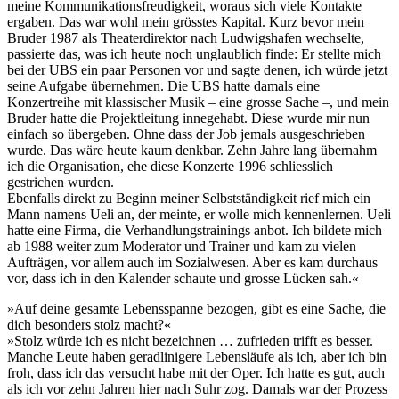
meine Kommunikationsfreudigkeit, woraus sich viele Kontakte
ergaben. Das war wohl mein grösstes Kapital. Kurz bevor mein
Bruder 1987 als Theaterdirektor nach Ludwigshafen wechselte,
passierte das, was ich heute noch unglaublich finde: Er stellte mich
bei der UBS ein paar Personen vor und sagte denen, ich würde jetzt
seine Aufgabe übernehmen. Die UBS hatte damals eine
Konzertreihe mit klassischer Musik – eine grosse Sache –, und mein
Bruder hatte die Projektleitung innegehabt. Diese wurde mir nun
einfach so übergeben. Ohne dass der Job jemals ausgeschrieben
wurde. Das wäre heute kaum denkbar. Zehn Jahre lang übernahm
ich die Organisation, ehe diese Konzerte 1996 schliesslich
gestrichen wurden.
Ebenfalls direkt zu Beginn meiner Selbstständigkeit rief mich ein
Mann namens Ueli an, der meinte, er wolle mich kennenlernen. Ueli
hatte eine Firma, die Verhandlungstrainings anbot. Ich bildete mich
ab 1988 weiter zum Moderator und Trainer und kam zu vielen
Aufträgen, vor allem auch im Sozialwesen. Aber es kam durchaus
vor, dass ich in den Kalender schaute und grosse Lücken sah.«
»Auf deine gesamte Lebensspanne bezogen, gibt es eine Sache, die
dich besonders stolz macht?«
»Stolz würde ich es nicht bezeichnen … zufrieden trifft es besser.
Manche Leute haben geradlinigere Lebensläufe als ich, aber ich bin
froh, dass ich das versucht habe mit der Oper. Ich hatte es gut, auch
als ich vor zehn Jahren hier nach Suhr zog. Damals war der Prozess