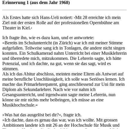
Erinnerung 1 (aus dem Jahr 1968)
Als Erstes hatte sich Hans-Ueli notiert: ›Mit 28 erreichte ich mein
Ziel mit der ersten Rolle auf der professionellen Opernbühne am
Theater in Kiel.‹
Ich fragte ihn, wie es dazu kam, und er antwortete:
»Bereits im Schulunterricht (in Zürich) war ich mit meiner Stimme
aufgefallen. Teilweise sang ich in Tonlagen, die andere nicht singen
konnten. Ein Schulkamerad nahm Unterricht bei einer Musiklehrerin
und überredete mich, mitzukommen. Die Lehrerin sagte, ich hätte
Potenzial, und ich dachte, na gut, wenn sie das sagt, wird es
stimmen.
Als ich das Abitur abschloss, meinten meine Eltern als Antwort auf
meine berufliche Unschlüssigkeit, ich solle was Seriöses lernen. Ich
machte das Primarlehrerpatent, ging anschliessend zur Uni für mein
Diplom als Sekundarlehrer. Nach wie vor nahm ich
Gesangsunterricht, und irgendwann sagte meine Lehrerin, nun
könne sie mir nichts mehr beibringen, ich müsse an eine
Musikhochschule.«
»Was hat das ausgelöst bei dir?«, fragte ich.
»Ich dachte, dass es genau das war, was ich wollte. Mit grossen
Ambitionen landete ich mit 26 an der Hochschule für Musik und