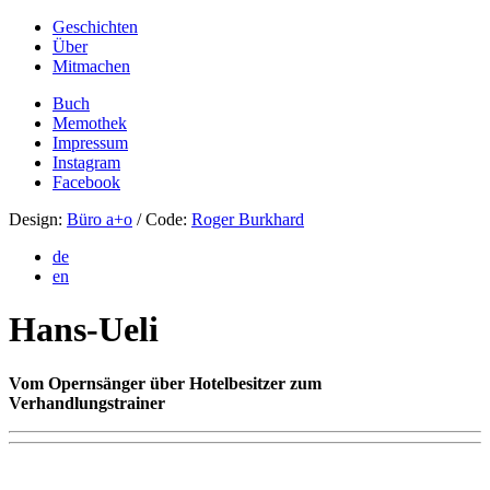
Geschichten
Über
Mitmachen
Buch
Memothek
Impressum
Instagram
Facebook
Design:
Büro a+o
/ Code:
Roger Burkhard
de
en
Hans-Ueli
Vom Opernsänger über Hotelbesitzer zum
Verhandlungstrainer