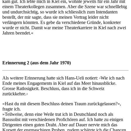
kam gut. Ich lebte mich in Kiel ein, wohnte jeweils für ein Jahr mit
einem Theaterkollegen zusammen. Aber die Szene war schnelllebig
und undurchsichtig, so wurde ich schliesslich zum Intendanten
bestellt, der mir sagte, dass sie meinen Vertrag leider nicht
verlängern könnten. Es gebe da verschiedene Gründe, konkreter
wurde er nicht. Damit war meine Theaterkarriere in Kiel nach zwei
Jahren beendet.«
Erinnerung 2 (aus dem Jahr 1970)
Als weitere Erinnerung hatte sich Hans-Ueli notiert: ›Wie ich nach
Ende meines Engagements in Kiel auf das Meer hinausblicke.
Grosse Ratlosigkeit. Beschluss, dass ich in die Schweiz
zurückkehre.‹
»Hast du mit diesem Beschluss deinen Traum zurückgelassen?«,
fragte ich.
»Teilweise, denn eine Weile trat ich in Deutschland noch als
Basssolist mit verschiedenen Profichören auf. Ich hatte zu einigen
Dirigenten einen guten Draht. Aber auf Dauer nervte mich das
Korsett der engmaschigen Proben, zudem schätzte ich die Chancen